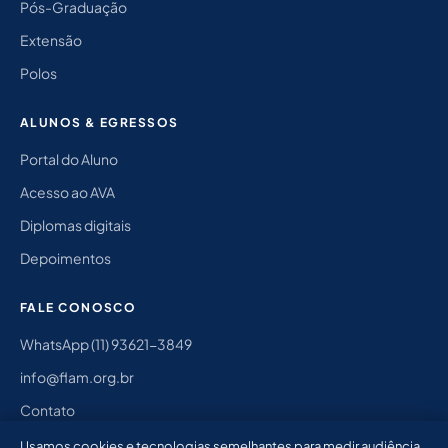
Pós-Graduação
Extensão
Polos
ALUNOS & EGRESSOS
Portal do Aluno
Acesso ao AVA
Diplomas digitais
Depoimentos
FALE CONOSCO
WhatsApp (11) 93621-3849
info@flam.org.br
Contato
Instagram @flam.jv
Usamos cookies e tecnologias semelhantes para medir audiência