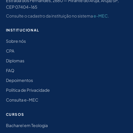
Estrada dos Fernandes, 2680 — Mirante do Arujá, Arujá/SP,
CEP 07404-165
Consulte o cadastro da instituição no sistema
e-MEC
.
INSTITUCIONAL
Sobre nós
CPA
Diplomas
FAQ
Depoimentos
Política de Privacidade
Consulta e-MEC
CURSOS
Bacharel em Teologia