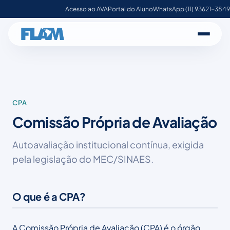
Acesso ao AVA
Portal do Aluno
WhatsApp (11) 93621-3849
CPA
Comissão Própria de Avaliação
Autoavaliação institucional contínua, exigida
pela legislação do MEC/SINAES.
O que é a CPA?
A Comissão Própria de Avaliação (CPA) é o órgão