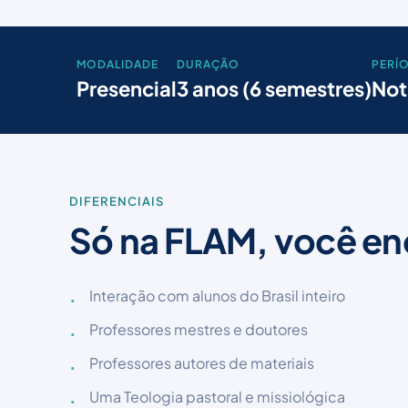
MODALIDADE
DURAÇÃO
PERÍ
Presencial
3 anos (6 semestres)
Not
DIFERENCIAIS
Só na FLAM, você en
Interação com alunos do Brasil inteiro
Professores mestres e doutores
Professores autores de materiais
Uma Teologia pastoral e missiológica