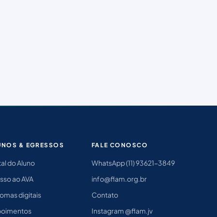
UNOS & EGRESSOS
FALE CONOSCO
al do Aluno
WhatsApp (11) 93621-3849
sso ao AVA
info@flam.org.br
omas digitais
Contato
oimentos
Instagram @flam.jv