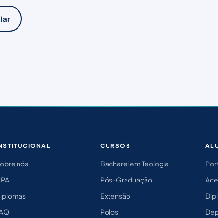
lar
NSTITUCIONAL
CURSOS
AL
obre nós
Bacharel em Teologia
Port
CPA
Pós-Graduação
Ace
iplomas
Extensão
Dipl
FAQ
Polos
Dep