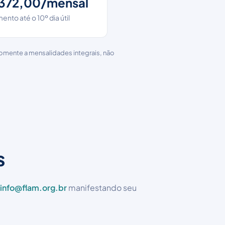
 372,00/mensal
nto até o 10º dia útil
omente a mensalidades integrais, não
s
info@flam.org.br
manifestando seu