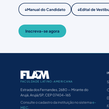
↓
↓
Manual do Candidato
Edital de Vestibu
Inscreva-se agora
I
S
FACULDADE LATINO-AMERICANA
Estrada dos Fernandes, 2680 — Mirante do
Arujá, Arujá/SP, CEP 07404-165
D
Consulte o cadastro da instituição no sistema
e-
MEC
.