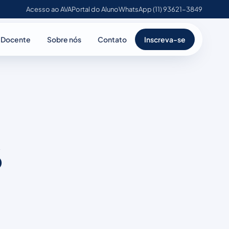
Acesso ao AVA
Portal do Aluno
WhatsApp (11) 93621-3849
 Docente
Sobre nós
Contato
Inscreva-se
6