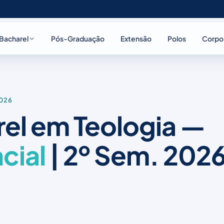
Bacharel
Pós-Graduação
Extensão
Polos
Corpo
2026
el em Teologia —
cial
| 2º Sem. 202