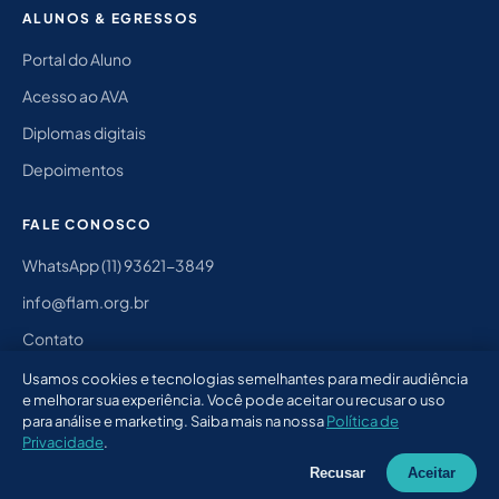
ALUNOS & EGRESSOS
Portal do Aluno
Acesso ao AVA
Diplomas digitais
Depoimentos
FALE CONOSCO
WhatsApp (11) 93621-3849
info@flam.org.br
Contato
Instagram @flam.jv
Usamos cookies e tecnologias semelhantes para medir audiência
e melhorar sua experiência. Você pode aceitar ou recusar o uso
para análise e marketing. Saiba mais na nossa
Política de
Privacidade
.
© 2026 FLAM — Faculdade Latino-Americana.
Instagram @flam.jv
Recusar
Aceitar