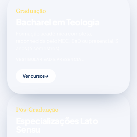
Graduação
Bacharel em Teologia
Formação acadêmica completa,
reconhecida pelo MEC. EaD ou presencial, 3
anos (6 semestres).
VESTIBULAR EAD E PRESENCIAL
Ver cursos
→
Pós-Graduação
Especializações Lato
Sensu