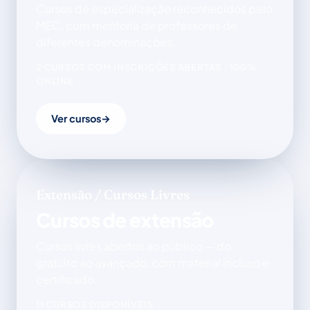
Cursos de especialização reconhecidos pelo
MEC, com mentoria de professores de
diferentes denominações.
2 CURSOS COM INSCRIÇÕES ABERTAS · 100%
ONLINE
Ver cursos
→
Extensão / Cursos Livres
Cursos de extensão
Cursos livres abertos ao público — do
gratuito ao avançado, com material incluso e
certificado.
11 CURSOS DISPONÍVEIS