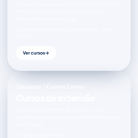
Cursos de especialização reconhecidos pelo
MEC, com mentoria de professores de
diferentes denominações.
2 CURSOS COM INSCRIÇÕES ABERTAS · 100%
ONLINE
Ver cursos
→
Extensão / Cursos Livres
Cursos de extensão
Cursos livres abertos ao público — do
gratuito ao avançado, com material incluso e
certificado.
11 CURSOS DISPONÍVEIS