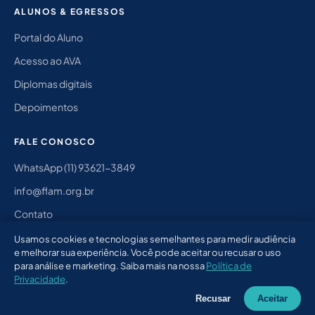
ALUNOS & EGRESSOS
Portal do Aluno
Acesso ao AVA
Diplomas digitais
Depoimentos
FALE CONOSCO
WhatsApp (11) 93621-3849
info@flam.org.br
Contato
Instagram @flam.jv
Usamos cookies e tecnologias semelhantes para medir audiência
e melhorar sua experiência. Você pode aceitar ou recusar o uso
para análise e marketing. Saiba mais na nossa
Política de
Privacidade
.
© 2026 FLAM — Faculdade Latino-Americana.
Instagram @flam.jv
Recusar
Aceitar