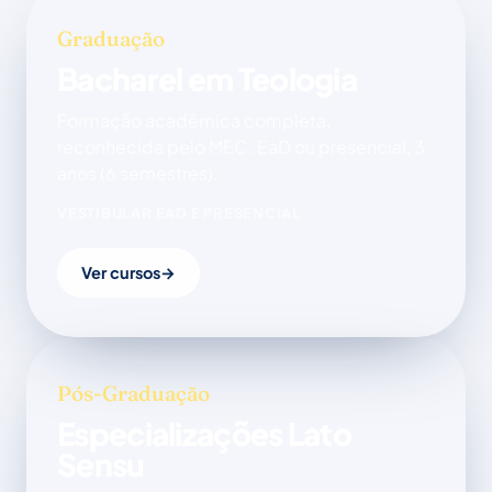
Graduação
Bacharel em Teologia
Formação acadêmica completa,
reconhecida pelo MEC. EaD ou presencial, 3
anos (6 semestres).
VESTIBULAR EAD E PRESENCIAL
Ver cursos
→
Pós-Graduação
Especializações Lato
Sensu